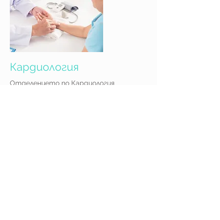
Кардиология
Отделението по Кардиология
работи 24 часа в денонощието, 365
дни в годината.
> Научете повече
© СБАЛК "Кардиолайф" ООД гр. Варна