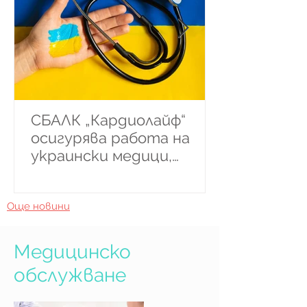
СБАЛК „Кардиолайф“
осигурява работа на
украински медици,
медицински сестри и
медицински
Още новини
специалисти
Медицинско
обслужване