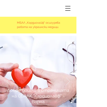
МБАЛ „Кардиолайф“ осигурява
работа на украински медици.
Добре дошли в страницата
на СБАЛК "Кардиолайф" -
Варна